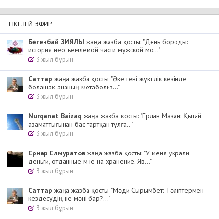
ТІКЕЛЕЙ ЭФИР
Бөгенбай ЗИЯЛЫ
жаңа жазба қосты: "День бороды:
история неотъемлемой части мужской мо..."
3 жыл бұрын
Cаттар
жаңа жазба қосты: "Әке гені жүктілік кезінде
болашақ ананың метаболиз..."
3 жыл бұрын
Nurqanat Baizaq
жаңа жазба қосты: "Ерлан Мазан: Қытай
азаматтығынан бас тартқан тұлға..."
3 жыл бұрын
Ернар Елмуратов
жаңа жазба қосты: "У меня украли
деньги, отданные мне на хранение. Яв..."
3 жыл бұрын
Cаттар
жаңа жазба қосты: "Мәди Сырымбет: Тәліптермен
кездесудің не мәні бар?..."
3 жыл бұрын