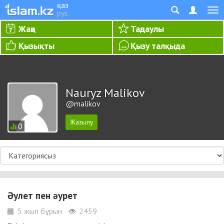
қаз
рус
Жаңа
Таңдаулы
Қызықты
Қызу талқыда
Nauryz Malikov
@malikov
0
Әулет пен әурет
5 жыл бұрын
2459