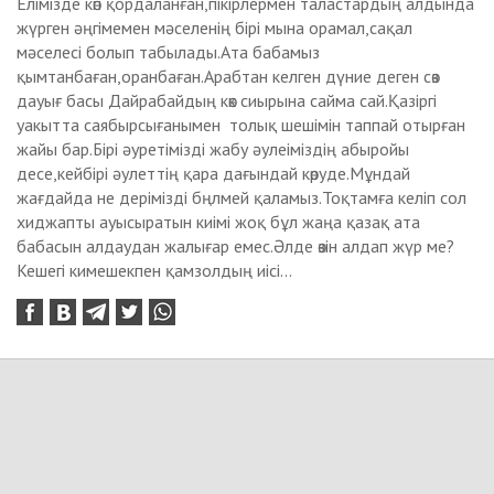
Елімізде көп қордаланған,пікірлермен таластардың алдында
жүрген әңгімемен мәселенің бірі мына орамал,сақал
мәселесі болып табылады.Ата бабамыз
қымтанбаған,оранбаған.Арабтан келген дүние деген сөз
дауығ басы Дайрабайдың көк сиырына сайма сай.Қазіргі
уакытта саябырсығанымен толық шешімін таппай отырған
жайы бар.Бірі әуретімізді жабу әулеіміздің абыройы
десе,кейбірі әулеттің қара дағындай көруде.Мұндай
жағдайда не дерімізді бңлмей қаламыз.Тоқтамға келіп сол
хиджапты ауысыратын киімі жоқ бұл жаңа қазақ ата
бабасын алдаудан жалығар емес.Әлде өзін алдап жүр ме?
Кешегі кимешекпен қамзолдың иісі...